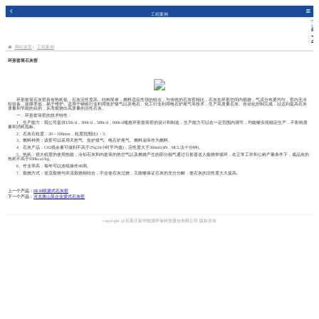
工程案例
网站首页
工程案例
环形套筒石灰窑
环形套筒石灰窑具有热耗低，石灰活性度高，结构简单，燃料适应性强的特点，与传统的石灰窑相比，石灰在环形空间内煅烧，气流分布更均匀，窑内无冷
却设备，故障率低，易于维护。适用于钢铁行业利用焦炉煤气以及电石、化工行业利用电石炉尾气等技术，生产高质量石灰。自动化控制完成，以达到提高石灰
质量和节能的目的，从而煅烧出高质量的活性石灰。
一、环形套筒窑的技术特性：
1、生产能力：我公司提供150t/d，300t/d，500t/d，600t/d规格环形套筒窑的设计和制造，生产能力可以在一定范围内调节，均能够实现稳定生产，不影响质
量和消耗指标。
2、石灰石粒度：20～100mm，粒度范围比1：3。
3、燃料种类：该窑可以采用天然气、焦炉煤气、电石炉尾气、燃料油等作为燃料。
4、石灰产品：C02残余量可做到不高于2%(24小时平均值)，活性度大于360ml(4N，HCL法十分钟)。
5、热耗：很大程度的使用热能，冷却石灰和内套筒的热空气以及燃烧产生的部分烟气通过引射器送入煅烧带循环，在正常工作和公称产量条件下，成品灰的
热耗不高于930kcal/kg。
6、作业率高：每年可以连续操作48周。
7、煅烧方式：逆流煅烧与并流煅烧相结合，不会使石灰过烧，又能够保证石灰的充分分解，使石灰的活性度大大提高。
上一个产品：
HLM双梁式石灰窑
下一个产品：
河北唐山某企业梁式石灰窑
copyright @石家庄新华能源环保科技股份有限公司 版权所有