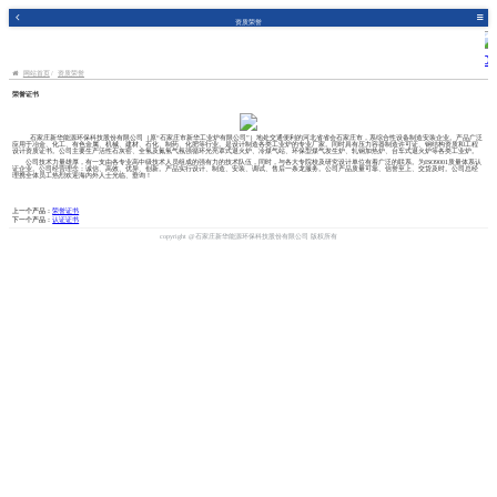
资质荣誉
网站首页
资质荣誉
荣誉证书
石家庄新华能源环保科技股份有限公司（原“石家庄市新华工业炉有限公司”）地处交通便利的河北省省会石家庄市，系综合性设备制造安装企业。产品广泛
应用于冶金、化工、有色金属、机械、建材、石化、制药、化肥等行业。是设计制造各类工业炉的专业厂家。同时具有压力容器制造许可证、钢结构资质和工程
设计资质证书。公司主要生产活性石灰窑、全氢及氮氢气氛强循环光亮罩式退火炉、冷煤气站、环保型煤气发生炉、轧钢加热炉、台车式退火炉等各类工业炉。
公司技术力量雄厚，有一支由各专业高中级技术人员组成的强有力的技术队伍，同时，与各大专院校及研究设计单位有着广泛的联系。为ISO9001质量体系认
证企业。公司经营理念：诚信、高效、优异、创新。产品实行设计、制造、安装、调试、售后一条龙服务。公司产品质量可靠、信誉至上、交货及时。公司总经
理携全体员工热烈欢迎海内外人士光临、垂询！
上一个产品：
荣誉证书
下一个产品：
认证证书
copyright @石家庄新华能源环保科技股份有限公司 版权所有