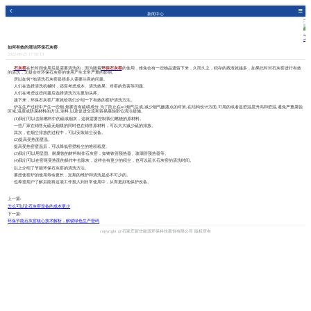
新闻中心
如何有效的清洁环保石灰窑
2022-08-25 17:58:13
石灰窑
在长时间使用后是需要清洗的，因为随着
环保石灰窑
的使用，难免会有一些物品遗留下来，久而久之，积存的残渣就越多，如果此时对石灰窑进行有效
的清洗，无疑会对环保石灰窑的使用产生非常严重的影响。
所以如何*地清洗石灰窑是很多人需要注意的问题。
人们在选择清洗机械时，还应考虑成本、清洗效果、对窑的危害等问题。
人们在考虑这些问题后选择清洗方法更加头疼。
接下来，环保石灰窑厂家就给我们介绍一下有效的窑炉清洗方法。
炉在生产过程中产生一些烟,烟雾含有硫磺成分,为了防止在so3烟气生成,减少烟气酸露点的对策,在结构设计方面,可用的或者是壁温度升高和壁温,避免严重腐蚀
区域,温度或防腐材料的方法,涂料,以及促进交流和容易腐蚀部位清洁措施。
(1)我们可以去除燃料中的硫或烟灰，这就需要控制我们燃烧的原材料。
一些厂家在销售无硫无烟煤的同时也在销售原材料，可以大大减少硫的排放。
其次，在烟尘排放的过程中，可以安装除尘设备。
(2)提高受热面壁温。
提高受热窑壁温后，可以降低窑壁粉尘的堆积程度。
(3)我们可以用坚固、耐腐蚀的材料制作石灰窑，如铸铁管预热器、玻璃管预热器等。
(4)我们可以在窑尾受热面的操作中去除灰，这样会有更少的积尘，也可以延长石灰窑的清洗时间。
以上介绍了节能环保石灰窑的清洗方法。
要想使窑炉的使用寿命更长，定期的维护和清洗是必不可少的。
也希望用户了解后能将这项工作投入到日常使用中，从而更好地保护设备。
上一篇:
怎么可以让石灰窑设备的成本更少
下一篇:
环保节能石灰窑核心技术解析，解锁绿色生产密码
copyright @石家庄新华能源环保科技股份有限公司 版权所有