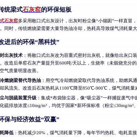
传统梁式
石灰窑
的环保短板
式石灰窑
多采用敞口式出灰设计，出灰时粉尘像“小烟囱”一样直冒
。同时，传统燃烧梁需要大量导热油冷却，热耗高导致煤气消耗量
改进后的环保“黑科技”
封出灰技术
：将敞口式出灰改为容重式密封出灰机，就像给出灰口装
。改造后单窑石灰产量提升至600吨/天以上，生烧率（未煅烧充分的
空气质量明显改善。
冷燃烧梁替代导热油
：用空气冷却燃烧梁取代导热油系统，助燃风
却风流失。改造后石灰热耗从1100℃降至850℃-900℃，煤气消
尘与脱硫装置升级
：集成*布袋除尘器，像“吸尘器”一样捕捉废气中的
化硫排放浓度≤10mg/m³，均优于国家*新环保标准（粉尘≤30mg/m³、
环保与经济效益“双赢”
耗降低
：热耗减少20%，煤气消耗量下降，每年节约热耗、电耗直接