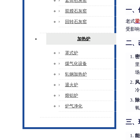
套筒石灰窑
一、
双膛石灰窑
老式
梁
回转石灰窑
受影响
加热炉
二、
罩式炉
密
煤气化设备
里
场
轧钢加热炉
风
退火炉
冷
熔铝炉
除
炉气净化
氧
三、
能