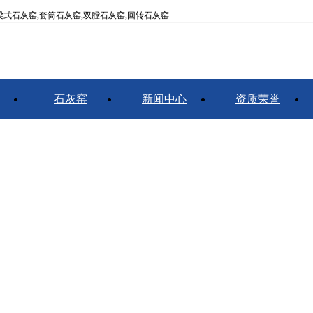
式石灰窑,套筒石灰窑,双膛石灰窑,回转石灰窑
石灰窑
新闻中心
资质荣誉