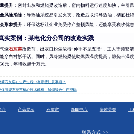
量提升
：密封出灰和燃烧梁改造后，窑内物料运行速度加快，主引风机
全风险消除
：导热油系统易引发火灾，改造后取消导热油，彻底杜
会形象提升
：环保达标让企业免受停产整顿风险，还能享受税收优
真实案例：某电化分公司的改造实践
气烧
石灰窑
改造前，出灰口粉尘浓得“伸手不见五指”，工人需频繁清
能穿白衬衫干活。同时，风冷燃烧梁使助燃风温度提高，煅烧带温度更
50元，年增收超千万元。
套筒石灰窑在生产过程中有哪些注意事项？
环保节能石灰窑核心技术解析，解锁绿色生产密码
简介
产品展示
石灰窑
新闻中心
资质荣誉
工
联系方式 >>