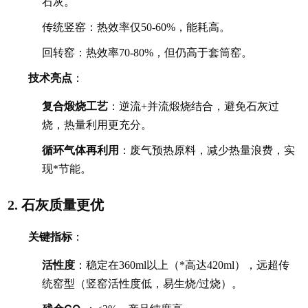
石灰。
传统竖窑：热效率仅50-60%，能耗高。
回转窑：热效率70-80%，但仍高于套筒窑。
技术亮点
：
复合煅烧工艺
：逆流+并流煅烧结合，避免石灰过
烧，热量利用更充分。
循环气体再利用
：废气预热原料，减少热量浪费，实
现*节能。
石灰质量更优
2.
关键指标
：
活性度
：稳定在360ml以上（*高达420ml），远超传
统窑型（竖窑活性度低，易生烧/过烧）。