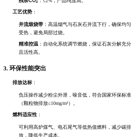
残余CO₂
：≤2%，产品纯度高。
工艺优势
：
并流煅烧带
：高温烟气与石灰石并流下行，确保均匀
受热，避免局部过烧。
精准控温
：自动化系统调节燃烧，保证石灰分解充分
且活性高。
环保性能突出
3.
排放达标
：
负压操作减少粉尘外泄，噪音低，符合国家环保标准
（颗粒物排放≤10mg/m³）。
燃料适应性
：
可利用高炉煤气、电石尾气等低热值燃料，减少碳排
放，降低生产成本。