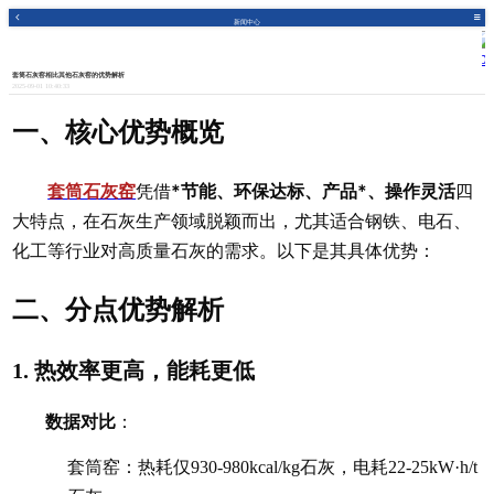
新闻中心
套筒石灰窑相比其他石灰窑的优势解析
2025-09-01 10:40:33
一、核心优势概览
*节能、环保达标、产品*、操作灵活
套筒石灰窑
凭借
四
大特点，在石灰生产领域脱颖而出，尤其适合钢铁、电石、
化工等行业对高质量石灰的需求。以下是其具体优势：
二、分点优势解析
热效率更高，能耗更低
1.
数据对比
：
套筒窑：热耗仅930-980kcal/kg石灰，电耗22-25kW·h/t