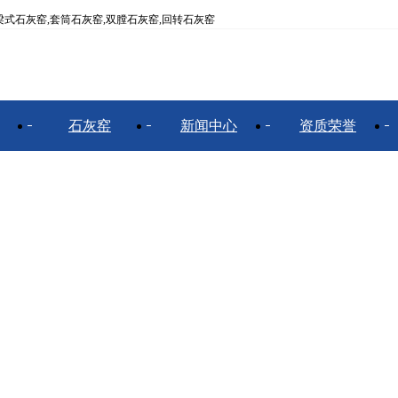
式石灰窑,套筒石灰窑,双膛石灰窑,回转石灰窑
石灰窑
新闻中心
资质荣誉