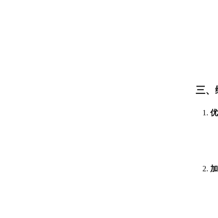
三、
优
加