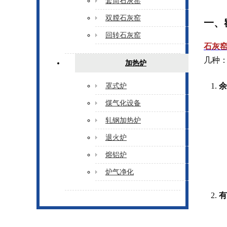
套筒石灰窑
双膛石灰窑
一、
回转石灰窑
石灰
几种
加热炉
余
罩式炉
煤气化设备
轧钢加热炉
退火炉
熔铝炉
炉气净化
有