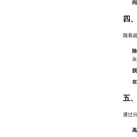
间
四、
随着
除
灰
脱
在
五、
通过
高