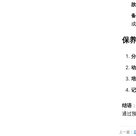
故
备
成
保
分
动
培
记
结语
通过
上一篇：