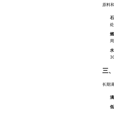
原料
石
处
燃
周
水
3
三、
长期
满
低