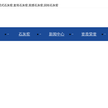
式石灰窑,套筒石灰窑,双膛石灰窑,回转石灰窑
石灰窑
新闻中心
资质荣誉