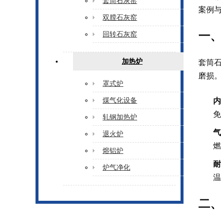
套筒石灰窑
案例
双膛石灰窑
一、
回转石灰窑
套筒
加热炉
磨损
罩式炉
内
煤气化设备
免
轧钢加热炉
气
退火炉
燃
熔铝炉
耐
炉气净化
温
二、