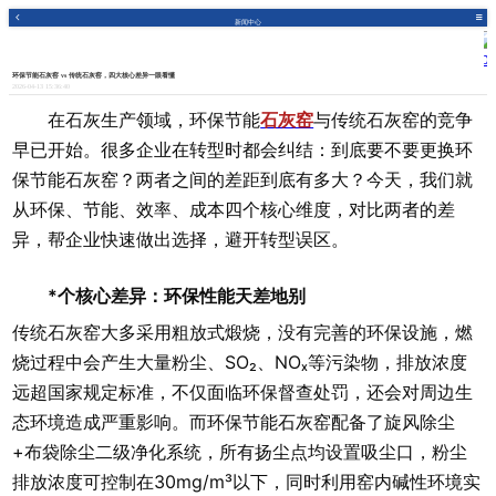
新闻中心
环保节能石灰窑 vs 传统石灰窑，四大核心差异一眼看懂
2026-04-13 15:36:40
在石灰生产领域，环保节能
石灰窑
与传统石灰窑的竞争
早已开始。很多企业在转型时都会纠结：到底要不要更换环
保节能石灰窑？两者之间的差距到底有多大？今天，我们就
从环保、节能、效率、成本四个核心维度，对比两者的差
异，帮企业快速做出选择，避开转型误区。
*个核心差异：环保性能天差地别
传统石灰窑大多采用粗放式煅烧，没有完善的环保设施，燃
烧过程中会产生大量粉尘、SO₂、NOₓ等污染物，排放浓度
远超国家规定标准，不仅面临环保督查处罚，还会对周边生
态环境造成严重影响。而环保节能石灰窑配备了旋风除尘
+布袋除尘二级净化系统，所有扬尘点均设置吸尘口，粉尘
排放浓度可控制在30mg/m³以下，同时利用窑内碱性环境实