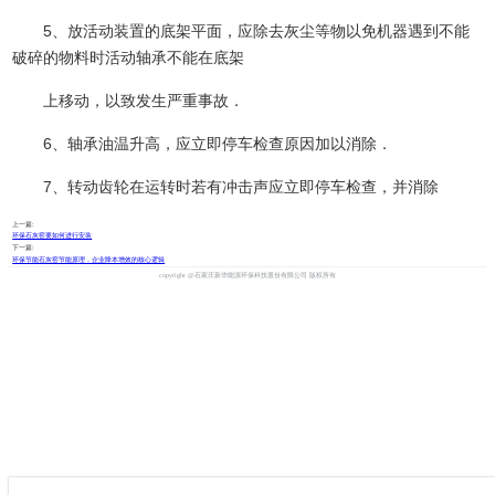
5、放活动装置的底架平面，应除去灰尘等物以免机器遇到不能
破碎的物料时活动轴承不能在底架
上移动，以致发生严重事故．
6、轴承油温升高，应立即停车检查原因加以消除．
7、转动齿轮在运转时若有冲击声应立即停车检查，并消除
上一篇:
环保石灰窑要如何进行安装
下一篇:
环保节能石灰窑节能原理，企业降本增效的核心逻辑
copyright @石家庄新华能源环保科技股份有限公司 版权所有