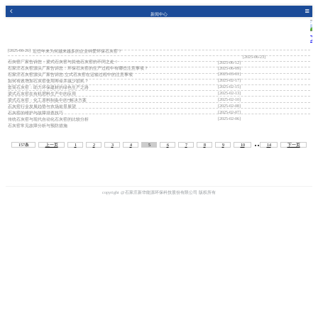
新闻中心
[2025-06-26]
近些年来为何越来越多的企业钟爱环保石灰窑？
[2025-06-23]
石灰窑厂家告诉您：梁式石灰窑与其他石灰窑的不同之处！
[2025-06-12]
石家庄石灰窑源头厂家告诉您：环保石灰窑的生产过程中有哪些注意事项？
[2025-06-09]
[2025-03-01]
石家庄石灰窑源头厂家告诉您:立式石灰窑在运输过程中的注意事项
[2025-02-17]
如何有效增加石灰窑使用寿命并减少损耗？
[2025-02-15]
套筒石灰窑：助力环保建材的绿色生产之路
[2025-02-13]
梁式石灰窑在有机肥料生产中的应用
[2025-02-10]
梁式石灰窑：化工原料制备中的*解决方案
[2025-02-08]
石灰窑行业发展趋势与市场前景展望
[2025-02-07]
石灰窑的维护与故障排查技巧
[2025-02-06]
传统石灰窑与现代自动化石灰窑的比较分析
石灰窑常见故障分析与预防措施
..
157条
上一页
1
2
3
4
5
6
7
8
9
10
14
下一页
copyright @石家庄新华能源环保科技股份有限公司 版权所有