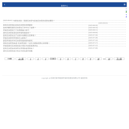
新闻中心
[2025-09-01]
专家告诉您：双膛石灰窑与其他石灰窑的优势在哪里？
[2025-09-01]
套筒石灰窑相比其他石灰窑的优势解析
[2025-08-26]
如何判断双梁氏石灰窑在工作中出了故障？
[2025-08-19]
[2025-08-11]
环保石灰窑的三个实用维修小技巧
[2025-08-06]
梁式石灰窑改进后的环保性能如何？
[2025-07-30]
套筒石灰窑在生产过程中有哪些注意事项？
[2025-07-28]
环保石灰窑对环境有什么影响？
[2025-07-24]
新型环保技术对石灰窑性能的影响探究
[2025-07-17]
回转石灰窑凭啥成“石灰界顶流”？这五大硬核优势让你秒懂！
[2025-07-15]
环保型梁式石灰窑的设计理念与实际效果评估
[2025-07-08]
套筒石灰窑如何保养从而增加使用寿命？
梁式石灰窑的设计特点与优化操作策略
..
158条
上一页
1
2
3
4
5
6
7
8
9
10
14
下一页
copyright @石家庄新华能源环保科技股份有限公司 版权所有