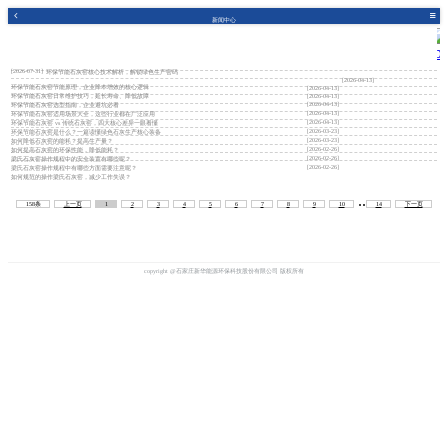
新闻中心
[2026-07-31]
环保节能石灰窑核心技术解析，解锁绿色生产密码
[2026-04-13]
环保节能石灰窑节能原理，企业降本增效的核心逻辑
[2026-04-13]
环保节能石灰窑日常维护技巧，延长寿命、降低故障
[2026-04-13]
[2026-04-13]
环保节能石灰窑选型指南，企业避坑必看
[2026-04-13]
环保节能石灰窑适用场景大全，这些行业都在广泛应用
[2026-04-13]
环保节能石灰窑 vs 传统石灰窑，四大核心差异一眼看懂
[2026-03-23]
环保节能石灰窑是什么？一篇读懂绿色石灰生产核心装备
[2026-03-23]
如何降低石灰窑的能耗？提高生产量？
[2026-02-26]
如何提高石灰窑的环保性能，降低能耗？
[2026-02-26]
梁氏石灰窑操作规程中的安全装置有哪些呢？
[2026-02-26]
梁氏石灰窑操作规程中有哪些方面需要注意呢？
如何规范的操作梁氏石灰窑，减少工作失误？
..
158条
上一页
1
2
3
4
5
6
7
8
9
10
14
下一页
copyright @石家庄新华能源环保科技股份有限公司 版权所有